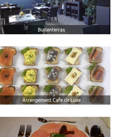
KOFFIETAFEL MET BELEGDE BROODJES
UW UITVAART IN DE KONING
Buitenterras
Arrangement Cafe de Luxe