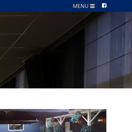
RONDLEIDING
VERGADEREN EN CURSUSSEN
VERGADERARRANGEMENT
ZALEN EN APPARATUUR
LUNCHVOORSTELLEN
KOFFIETAFEL
TRADITIONELE KOFFIETAFEL
KOFFIETAFEL MET LUXE BROODJES