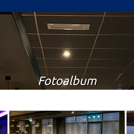
OVER ONS
FEESTEN EN PARTIJEN
COMPLETE ARRANGEMENTEN
BORRELBIJEENKOMSTEN
TROUWEN IN DE KONING
Fotoalbum
DINER