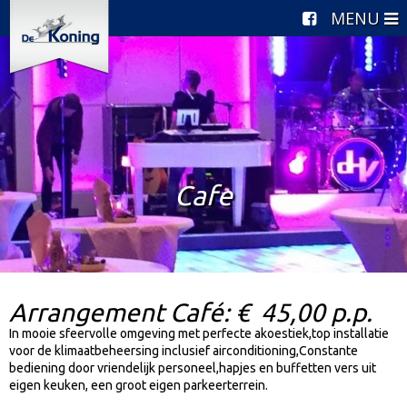
HOME
NIEUWS
OVER ONS
Cafe
RONDLEIDING
FEESTEN EN PARTIJEN
COMPLETE ARRANGEMENTEN
Arrangement Café: € 45,00 p.p.
BORRELBIJEENKOMSTEN
In mooie sfeervolle omgeving met perfecte akoestiek,top installatie
voor de klimaatbeheersing inclusief airconditioning,Constante
TROUWEN IN DE KONING
bediening door vriendelijk personeel,hapjes en buffetten vers uit
eigen keuken, een groot eigen parkeerterrein.
DINER