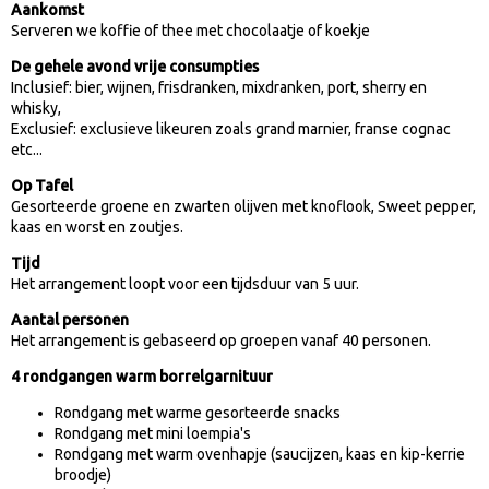
Aankomst
Serveren we koffie of thee met chocolaatje of koekje
VERGADEREN EN CURSUSSEN
De gehele avond vrije consumpties
Inclusief: bier, wijnen, frisdranken, mixdranken, port, sherry en
VERGADERARRANGEMENT
whisky,
Exclusief: exclusieve likeuren zoals grand marnier, franse cognac
ZALEN EN APPARATUUR
etc...
Op Tafel
LUNCHVOORSTELLEN
Gesorteerde groene en zwarten olijven met knoflook, Sweet pepper,
kaas en worst en zoutjes.
KOFFIETAFEL
Tijd
Het arrangement loopt voor een tijdsduur van 5 uur.
TRADITIONELE KOFFIETAFEL
Aantal personen
Het arrangement is gebaseerd op groepen vanaf 40 personen.
KOFFIETAFEL MET LUXE BROODJES
4 rondgangen warm borrelgarnituur
KOFFIETAFEL MET BELEGDE BROODJES
Rondgang met warme gesorteerde snacks
Rondgang met mini loempia's
UW UITVAART IN DE KONING
Rondgang met warm ovenhapje (saucijzen, kaas en kip-kerrie
broodje)